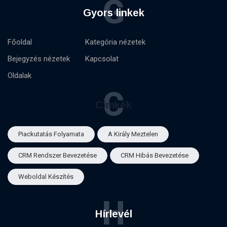
G
Gyors linkek
Főoldal
Kategória nézetek
Bejegyzés nézetek
Kapcsolat
Oldalak
C
Címkék
Piackutatás Folyamata
A Király Meztelen
CRM Rendszer Bevezetése
CRM Hibás Bevezetése
Weboldal Készítés
H
Hírlevél