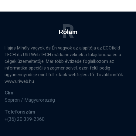
R
Rólam
Hajas Mihály vagyok és Én vagyok az alapítója az ECOfield
TECH és URI WebTECH márkaneveknek a tulajdonosa és a
cégek üzemeltetője. Már több évtizede foglalkozom az
informatika speciális szegmenseivel, ezen felül pedig
ugyanennyi ideje mint full-stack webfejlesztő. További infók:
www.uriweb.hu
Cím
Sopron / Magyarország
Telefonszám
+(36) 20 339-2360