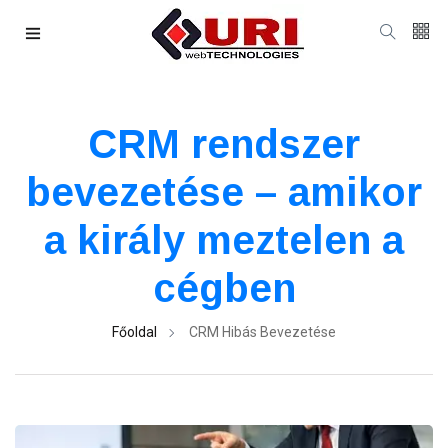
CRM rendszer
bevezetése – amikor
a király meztelen a
cégben
Főoldal
CRM Hibás Bevezetése