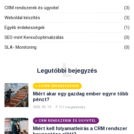
CRM rendszerek és ügyvitel
(3)
Weboldal készítés
(3)
Egyéb érdekességek
(1)
SEO mint Keresőoptimalizálás
(0)
SLA- Monitoring
(0)
L
Legutóbbi bejegyzés
EGYÉB ÉRDEKESSÉGEK
Miért akar egy gazdag ember egyre több
pénzt?
2026. 05. 13.
117 megtekintés
CRM RENDSZEREK ÉS ÜGYVITEL
Miért kell folyamatleírás a CRM rendszer