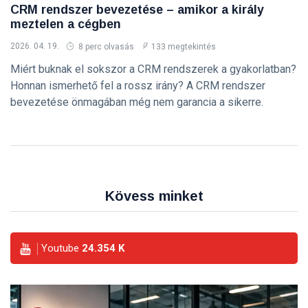
CRM rendszer bevezetése – amikor a király
meztelen a cégben
2026. 04. 19.
8 perc olvasás
133 megtekintés
Miért buknak el sokszor a CRM rendszerek a gyakorlatban?
Honnan ismerhető fel a rossz irány? A CRM rendszer
bevezetése önmagában még nem garancia a sikerre.
Kövess minket
Youtube
24.354
K